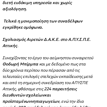
διετή ευδόκιμη υπηρεσία και χωρίς
αξιολόγηση.
Τελικά η μονιμοποίηση των συναδέλφων
εγκρίθηκε ομόφωνα.
Σχολιασμός Αιρετών Δ.Α.Κ.Ε. στο Α.Π.Υ.Σ.Π.Ε.
Αττικής
.
Συνεχίζοντας το έργο του αείμνηστου συναιρετού
Θοδωρή Μπίρμπα
και με δεδομένο πως στα
δύο χρόνια περίπου που πέρασαν από τις
τελευταίες επιλογές στελεχών εκπαίδευσης μετά
και από τη σημερινή συνεδρίαση του ΑΠΥΣΠΕ
Αττικής, φθάσαμε στις
224 παραιτήσεις
διευθυντών σχολείωνκαι
προϊσταμένωννηπιαγωγείων
, ενώ την ίδια