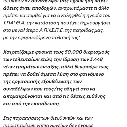
περίοδο
297 συνάδελφοί μας έχουν ήδη λάβει
άδειες άνευ αποδοχών
, αναρωτιόμαστε τι άλλο
πρέπει να συμβεί για να αντιληφθεί η ηγεσία του
Υ.ΠΑΙ.Θ.Α. την κατάσταση που έχει δημιουργήσει
στο μεγαλύτερο Α.Π.Υ.Σ.Π.Ε. της πατρίδας μας,
με την εφαρμοζόμενη πολιτική της!
Χαιρετίζουμε φυσικά τους 50.000 διορισμούς
των τελευταίων ετών, την ίδρυση των 3.448
νέων τμημάτων ένταξης, αλλά θεωρούμε πως
πρέπει να δοθεί άμεσα λύση στο φαινόμενο
της εργασιακής εξουθένωσης των
συναδέλφων που τους/τις οδηγεί στο να
απομακρύνονται και από τις θέσεις ευθύνης
και από την εκπαίδευση
.
Στις παραιτήσεις των διευθυντών και των
προϊσταμένων νηπιαγωγείων δεν έχουμε