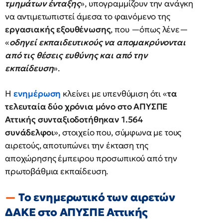
τμημάτων ένταξης
», υπογραμμίζουν την ανάγκη
να αντιμετωπιστεί άμεσα το φαινόμενο της
εργασιακής εξουθένωσης
, που —όπως λένε—
«
οδηγεί εκπαιδευτικούς να απομακρύνονται
από τις θέσεις ευθύνης και από την
εκπαίδευση
».
Η
ενημέρωση
κλείνει με υπενθύμιση ότι «
τα
τελευταία δύο χρόνια μόνο στο ΑΠΥΣΠΕ
Αττικής συνταξιοδοτήθηκαν 1.564
συνάδελφοι
», στοιχείο που, σύμφωνα με τους
αιρετούς, αποτυπώνει την έκταση της
αποχώρησης έμπειρου προσωπικού από την
πρωτοβάθμια εκπαίδευση.
Το ενημερωτικό των αιρετών
ΔΑΚΕ στο ΑΠΥΣΠΕ Αττικής