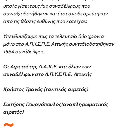
υπολογίσει τους/τις συναδέλφους που
συνταξιοδοτήθηκαν και έτσι αποδεσμεύτηκαν
από τις θέσεις ευθύνης που κατείχαν.
Υπενθυμίζουμε πως τα τελευταία δύο χρόνια
μόνο στο Α.Π.Υ.Σ.Π.Ε. Αττικής συνταξιοδοτήθηκαν
1564 συνάδελφοι.
Οι Αιρετοί της Δ.Α.Κ.Ε. και όλων των
συναδέλφων στο Α.Π.Υ.Σ.Π.Ε. Αττικής
Χρήστος Τρανός (τακτικός αιρετός)
Σωτήρης Γεωργόπουλος(αναπληρωματικός
αιρετός)