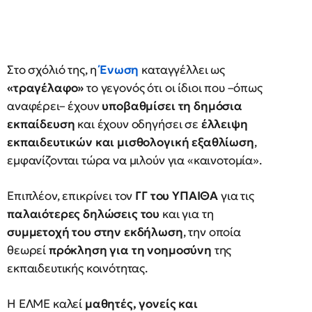
Στο σχόλιό της, η
Ένωση
καταγγέλλει ως
«τραγέλαφο»
το γεγονός ότι οι ίδιοι που –όπως
αναφέρει– έχουν
υποβαθμίσει τη δημόσια
εκπαίδευση
και έχουν οδηγήσει σε
έλλειψη
εκπαιδευτικών και μισθολογική εξαθλίωση
,
εμφανίζονται τώρα να μιλούν για «καινοτομία».
Επιπλέον, επικρίνει τον
ΓΓ του ΥΠΑΙΘΑ
για τις
παλαιότερες δηλώσεις του
και για τη
συμμετοχή του στην εκδήλωση
, την οποία
θεωρεί
πρόκληση για τη νοημοσύνη
της
εκπαιδευτικής κοινότητας.
Η ΕΛΜΕ καλεί
μαθητές, γονείς και