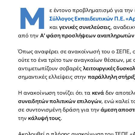
Μ
ε έντονο προβληματισμό για την
Σύλλογος Εκπαιδευτικών Π.Ε. «Α
και
γενικές συνελεύσεις
, αναδεικ
από την
Α’ φάση προσλήψεων αναπληρωτών
Όπως αναφέρει σε ανακοίνωσή του ο ΣΕΠΕ, 
ούτε το ένα τρίτο των αναγκαίων θέσεων, με
αντιμετωπίζουν σοβαρές
λειτουργικές δυσκολ
σημαντικές ελλείψεις στην
παράλληλη στήρι
Η ανακοίνωση τονίζει ότι τα
κενά
δεν αποτελ
συνειδητών πολιτικών επιλογών
, ενώ καλεί 
σε συντονισμένη δράση για την
άμεση αποστ
την
κάλυψή τους
.
Ακολουθεί η πλήρης ανακοίνωση του ΣΕΠΕ «