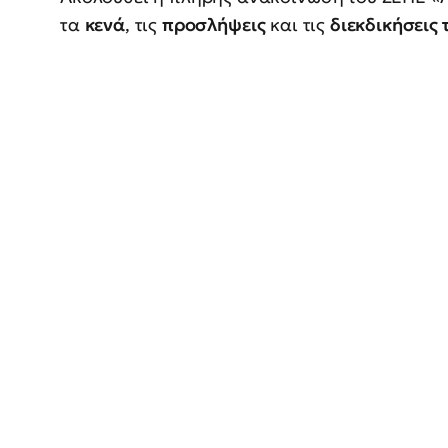
τα
κενά
, τις
προσλήψεις
και τις
διεκδικήσεις