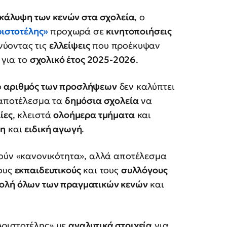
κάλυψη των κενών στα σχολεία
, ο
ριστοτέλης»
προχωρά σε
κινητοποιήσεις
νύοντας τις
ελλείψεις
που προέκυψαν
για το
σχολικό έτος 2025-2026
.
ο
αριθμός των προσλήψεων
δεν καλύπτει
 αποτέλεσμα τα
δημόσια σχολεία
να
ίες
, κλειστά
ολοήμερα τμήματα
και
ξη
και
ειδική αγωγή
.
ούν «κανονικότητα», αλλά αποτέλεσμα
τους
εκπαιδευτικούς
και τους
συλλόγους
ολή όλων των πραγματικών κενών
και
Αριστοτέλης» με
αναλυτικά στοιχεία
για