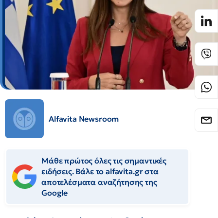
Alfavita Newsroom
Μάθε πρώτος όλες τις σημαντικές
ειδήσεις. Βάλε το alfavita.gr στα
αποτελέσματα αναζήτησης της
Google