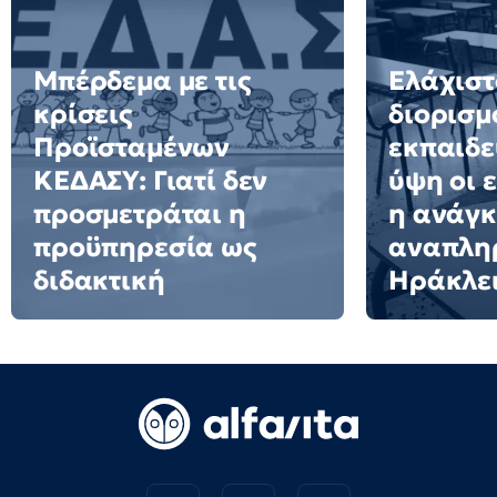
Μπέρδεμα με τις
Ελάχιστ
κρίσεις
διορισμ
Προϊσταμένων
εκπαιδε
ΚΕΔΑΣΥ: Γιατί δεν
ύψη οι 
προσμετράται η
η ανάγκ
προϋπηρεσία ως
αναπλη
διδακτική
Ηράκλε