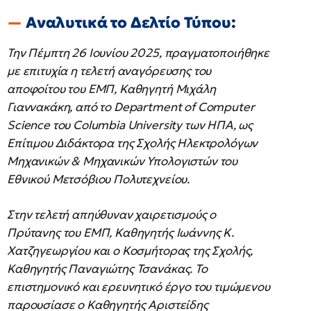
Αναλυτικά το Δελτίο Τύπου:
Την Πέμπτη 26 Ιουνίου 2025, πραγματοποιήθηκε
με επιτυχία η τελετή αναγόρευσης του
αποφοίτου του ΕΜΠ, Καθηγητή Μιχάλη
Γιαννακάκη, από το Department of Computer
Science του Columbia University των ΗΠΑ, ως
Επίτιμου Διδάκτορα της Σχολής Ηλεκτρολόγων
Μηχανικών & Μηχανικών Υπολογιστών του
Εθνικού Μετσόβιου Πολυτεχνείου.
Στην τελετή απηύθυναν χαιρετισμούς ο
Πρύτανης του ΕΜΠ, Καθηγητής Ιωάννης Κ.
Χατζηγεωργίου και ο Κοσμήτορας της Σχολής,
Καθηγητής Παναγιώτης Τσανάκας. Το
επιστημονικό και ερευνητικό έργο του τιμώμενου
παρουσίασε ο Καθηγητής Αριστείδης