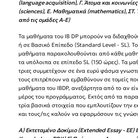
(language acquisition), Γ. Άτομα και κοινωνίες 
(sciences), Ε. Μαθηματικά (mathematics), ΣΤ. 
από τις ομάδες A-E)
Τα μαθήματα του ΙΒ DP μπορούν να διδαχθούν
ή σε Βασικό Επίπεδο (Standard Level - SL). Τ
μαθήματα παρακολουθούνται από κάθε μαθητή
τα υπόλοιπα σε επίπεδο SL (150 ώρες). Τα μα
τριες συμμετέχουν σε ένα ευρύ φάσμα γνωστ
τους επιτρέπουν να εμβαθύνουν σε τομείς πο
μαθήματα του ΙΒDP, ανεξάρτητα από το αν ε
μέρος του προγράμματος. Εκτός από τα παρ
τρία βασικά στοιχεία που εμπλουτίζουν την 
και τους/τις καλούν να εφαρμόσουν τις γνώσει
Α) Εκτεταμένο Δοκίμιο (Extended Essay - EE) 