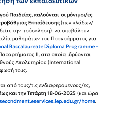
τηση των εκπαιδευτικων
ού Παιδείας, καλούνται οι μόνιμοι/ες
τεροβάθμιας Εκπαίδευσης
(των κλάδων/
-δείτε την πρόσκληση) να υποβάλουν
καλία μαθημάτων του Προγράμματος για
onal Baccalaureate Diploma Programme –
Παραρτήματος ΙΙ, στα οποία ιδρύονται
θνούς Απολυτηρίου (International
όρφωσή τους.
ται από τους/τις ενδιαφερόμενους/ες,
έως και την Τετάρτη 18-06-2025
(και ώρα
/secondment.eservices.iep.edu.gr/home
.