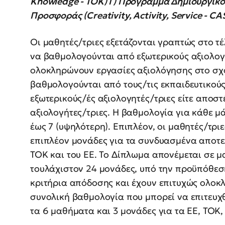
Knowledge - TOK) Γ) Πρόγραμμα Δημιουργικό
Προσφοράς (Creativity, Activity, Service - CA
Οι μαθητές/τριες εξετάζονται γραπτώς στο τέ
να βαθμολογούνται από εξωτερικούς αξιολογητ
ολοκληρώνουν εργασίες αξιολόγησης στο σχολ
βαθμολογούνται από τους/τις εκπαιδευτικούς
εξωτερικούς/ές αξιολογητές/τριες είτε αποστ
αξιολογήτες/τριες. Η βαθμολογία για κάθε μ
έως 7 (υψηλότερη). Επιπλέον, οι μαθητές/τριε
επιπλέον μονάδες για τα συνδυασμένα αποτε
TOK και του EE. Το Δίπλωμα απονέμεται σε 
τουλάχιστον 24 μονάδες, υπό την προϋπόθεσ
κριτήρια απόδοσης και έχουν επιτυχώς ολοκ
συνολική βαθμολογία που μπορεί να επιτευχθ
τα 6 μαθήματα και 3 μονάδες για τα EE, TOK,