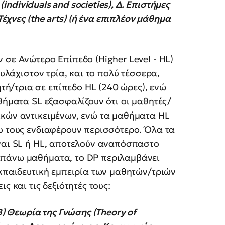
(individuals and societies), Δ. Επιστήμες
Τέχνες (the arts) (ή ένα επιπλέον μάθημα
 σε Ανώτερο Επίπεδο (Higher Level - HL)
ουλάχιστον τρία, και το πολύ τέσσερα,
/τρια σε επίπεδο HL (240 ώρες), ενώ
θήματα SL εξασφαλίζουν ότι οι μαθητές/
ικών αντικειμένων, ενώ τα μαθήματα HL
υ τους ενδιαφέρουν περισσότερο. Όλα τα
ίναι SL ή HL, αποτελούν αναπόσπαστο
απάνω μαθήματα, το DP περιλαμβάνει
εκπαιδευτική εμπειρία των μαθητών/τριών
ς και τις δεξιότητές τους:
Β) Θεωρία της Γνώσης (Theory of