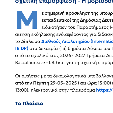
σχετική επιμόρφωση - Η μοριοδό
Μ
ε σημερινή πρόσκληση της υπουργ
εκπαιδευτικοί της Δημόσιας Δευ
ειδικοτήτων του Παραρτήματος Ι
αίτηση εκδήλωσης ενδιαφέροντος για διδασ
το Δίπλωμα
Διεθνούς Απολυτηρίου (Internati
IB DP)
στα δεκατρία (13) δημόσια Λύκεια του 
από το σχολικό έτος 2026- 2027 Τμήματα Διε
Baccalaureate - Ι.Β.) και για τη σχετική επιμ
Οι αιτήσεις με τα δικαιολογητικά υποβάλλον
από την Πέμπτη 29-05- 2025 (και ώρα 13:00) 
13:00), ηλεκτρονικά στην πλατφόρμα
https:/
Το Πλαίσιο