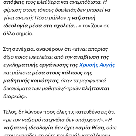
απόψεις
τους ελεύθερα και ανεμπόδιστα. Η
φίμωση στους τόπους δουλειάς δεν μπορεί να
γίνει ανεκτή! Πόσο μάλλον η
ναζιστική
ιδεολογία μέσα στα σχολεία…
» τονίζουν σε
άλλο σημείο.
Στη συνέχεια, αναφέρουν ότι «
είναι απορίας
άξιο ποιος ωφελείται από την
αναβίωση της
εγκληματικής οργάνωσης της
Χρυσής Αυγής
και μάλιστα
μέσα στους κόλπους της
μαθητικής κοινότητας
, όταν τα μορφωτικά
δικαιώματα των μαθητών/-τριών
πλήττονται
διαρκώς
».
Τέλος, δηλώνουν προς όλες τις κατευθύνσεις ότι
«
με τον ναζισμό παιχνίδια δεν υπάρχουν!
». «
Η
ναζιστική ιδεολογία δεν έχει καμία θέση
, ούτε
στην εκπαίδευση ούτε πουθενά!
» καταλήγουν.