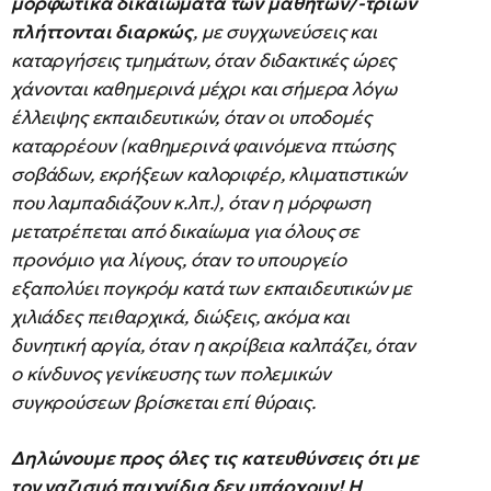
μορφωτικά δικαιώματα των μαθητών/-τριών
πλήττονται διαρκώς
, με συγχωνεύσεις και
καταργήσεις τμημάτων, όταν διδακτικές ώρες
χάνονται καθημερινά μέχρι και σήμερα λόγω
έλλειψης εκπαιδευτικών, όταν οι υποδομές
καταρρέουν (καθημερινά φαινόμενα πτώσης
σοβάδων, εκρήξεων καλοριφέρ, κλιματιστικών
που λαμπαδιάζουν κ.λπ.), όταν η μόρφωση
μετατρέπεται από δικαίωμα για όλους σε
προνόμιο για λίγους, όταν το υπουργείο
εξαπολύει πογκρόμ κατά των εκπαιδευτικών με
χιλιάδες πειθαρχικά, διώξεις, ακόμα και
δυνητική αργία, όταν η ακρίβεια καλπάζει, όταν
ο κίνδυνος γενίκευσης των πολεμικών
συγκρούσεων βρίσκεται επί θύραις.
Δηλώνουμε προς όλες τις κατευθύνσεις ότι με
τον ναζισμό παιχνίδια δεν υπάρχουν! Η