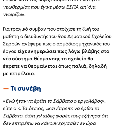
γεωθερμίας που έγινε μέσω ΕΣΠΑ απ' ό,τι
γνωρίζω
».
Για τραγικό συμβάν που στοίχισε τη ζωή του
μαθητή ο διευθυντής του 9ου Δημοτικού Σχολείου
Σερρών ανέφερε πως ο αρμόδιος μηχανικός του
έργου
είχε ενημερώσει πως λόγω βλάβης στο
νέο σύστημα θέρμανσης το σχολείο θα
έπρεπε να θερμαίνεται όπως παλιά, δηλαδή
με πετρέλαιο
.
Τι συνέβη
«
Ενώ ήταν να έρθει το Σάββατο ο εργολάβος
»,
είπε ο κ. Τσιότσιος, «
και έπρεπε να έρθει το
Σάββατο, διότι χιλιάδες φορές τους εξήγησα ότι
δεν επιτρέπω να κάνουν εργασίες εν ώρα