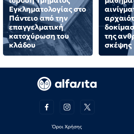
ίδρυση Τμήματος
μαθημα
Εγκληματολογίας στο
αινίγμα
Πάντειο από την
αρχαιότ
επαγγελματική
δοκίμασ
κατοχύρωση του
της ανθ
κλάδου
σκέψης
Όροι Χρήσης