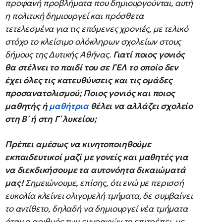
προφανή προβλήματα που δημιουργούνται, αυτή
η πολιτική δημιουργεί και πρόσθετα
τετελεσμένα για τις επόμενες χρονιές, με τελικό
στόχο το κλείσιμο ολόκληρων σχολείων στους
δήμους της Δυτικής Αθήνας.
Γιατί ποιος γονιός
θα στέλνει το παιδί του σε ΓΕΛ το οποίο δεν
έχει όλες τις κατευθύνσεις και τις ομάδες
προσανατολισμού; Ποιος γονιός και ποιος
μαθητής ή
μαθήτρια
θέλει να αλλάζει σχολείο
στη Β΄ ή στη Γ΄ λυκείου;
Πρέπει αμέσως να κινητοποιηθούμε
εκπαιδευτικοί μαζί με γονείς και μαθητές για
να διεκδικήσουμε τα αυτονόητα δικαιώματά
μας!
Σημειώνουμε, επίσης, ότι ενώ με περισσή
ευκολία κλείνει ολιγομελή τμήματα, δε συμβαίνει
το αντίθετο, δηλαδή να δημιουργεί νέα τμήματα
όταν ο αριθμός των εγγραφών το επιτρέπει, με