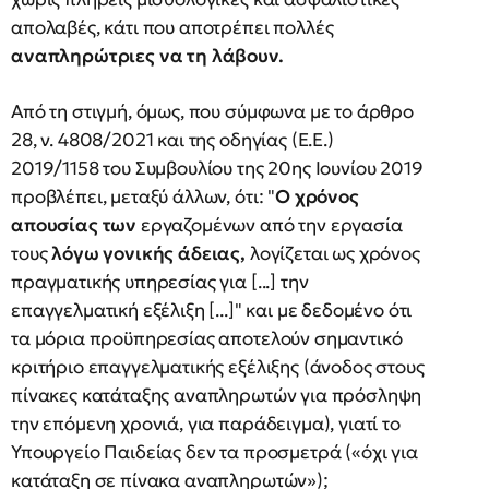
απολαβές, κάτι που αποτρέπει πολλές
αναπληρώτριες να τη λάβουν.
Από τη στιγμή, όμως, που σύμφωνα με το άρθρο
28, ν. 4808/2021 και της οδηγίας (Ε.Ε.)
2019/1158 του Συμβουλίου της 20ης Ιουνίου 2019
προβλέπει, μεταξύ άλλων, ότι: "
Ο χρόνος
απουσίας των
εργαζομένων από την εργασία
τους
λόγω γονικής άδειας,
λογίζεται ως χρόνος
πραγματικής υπηρεσίας για [...] την
επαγγελματική εξέλιξη [...]" και με δεδομένο ότι
τα μόρια προϋπηρεσίας αποτελούν σημαντικό
κριτήριο επαγγελματικής εξέλιξης (άνοδος στους
πίνακες κατάταξης αναπληρωτών για πρόσληψη
την επόμενη χρονιά, για παράδειγμα), γιατί το
Υπουργείο Παιδείας δεν τα προσμετρά («όχι για
κατάταξη σε πίνακα αναπληρωτών»);