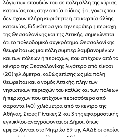
λόγω των σπουδών του σε πόλη άλλη της κύριας
κατοικίας του, στην οποία ο ίδιος ή οι γονείς του
δεν έχουν πλήρη κυριότητα ή επικαρπία άλλης
κατοικίας. Ειδικότερα για την ευρύτερη περιοχή
της Θεσσαλονίκης και της Αττικής, σημειώνεται
ότι το πολεοδομικό συγκρότημα Θεσσαλονίκης
θεωρείται ως μια πόλη συμπεριλαμβανομένων
και των πόλεων ή περιοχών, που απέχουν από το
κέντρο της Θεσσαλονίκης λιγότερο από είκοσι
(20) χιλιόμετρα, καθώς επίσης ως μία πόλη
θεωρείται και ο νομός Αττικής, πλην των
νησιωτικών περιοχών του καθώς και των πόλεων
ή περιοχών που απέχουν περισσότερο από
σαράντα (40) χιλιόμετρα από το κέντρο της
Αθήνας. Στους Πίνακες 2 και 3 της εφαρμοστικής
εγκυκλίου αναγράφονται οι Δήμοι, όπως
εμφανίζονται στο Μητρώο Ε9 της ΑΑΔΕ οι οποίοι