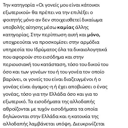
Την κατηγορία «Οι γονείς μου είναι κάτοικοι
εξωτερικού» θα πρέπει να την επιλέξει ο
φοιτητής μόνο αν δεν στοιχειοθετεί δικαίωμα
υποβολής αίτησης μέσω
καμίας
άλλης
κατηγορίας. Στην περίπτωση αυτή και
μόνο,
υποχρεούται να προσκομίσει στην αρμόδια
υπηρεσία του Ιδρύματος όλα τα δικαιολογητικά
που αφορούν στο εισόδημα και στην
περιουσιακή του κατάσταση, τόσο του δικού του
όσο και των γονέων του ή του γονέα τον οποίο
βαρύνει, οι γονείς του είναι διαζευγμένοι ή ο
γονέας είναι άγαμος-η ή έχει αποβιώσει ο ένας
γονέας, τόσο για την Ελλάδα όσο και για το
εξωτερικό. Τα εισοδήματα της αλλοδαπής
αθροίζονται με τυχόν εισοδήματα τα οποία
δηλώνονται στην Ελλάδα και η κατοικία της
αλλοδαπής λαμβάνεται υπόψη. Διευκρινίζεται