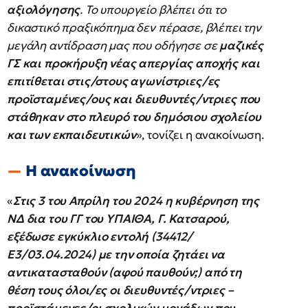
αξιολόγησης
. Το υπουργείο βλέπει ότι το
δικαστικό πραξικόπημα δεν πέρασε, βλέπει την
μεγάλη αντίδραση μας που οδήγησε σε
μαζικές
ΓΣ και προκήρυξη νέας απεργίας αποχής και
επιτίθεται στις/στους αγωνίστριες/ες
προϊσταμένες/ους και διευθυντές/ντριες που
στάθηκαν στο πλευρό του δημόσιου σχολείου
και των εκπαιδευτικών
», τονίζει η ανακοίνωση.
Η ανακοίνωση
«
Στις 3 του Απρίλη του 2024 η κυβέρνηση της
ΝΔ δια του ΓΓ του ΥΠΑΙΘΑ, Γ. Κατσαρού,
εξέδωσε εγκύκλιο εντολή (34412/
Ε3/03.04.2024) με την οποία ζητάει να
αντικατασταθούν (αφού παυθούν;) από τη
θέση τους όλοι/ες οι διευθυντές/ντριες –