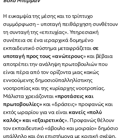
Βολύ Μπίρμαν
Η ευκαμψία της μέσης και το τρίπτυχο
συμμόρφωση – υποταγή πειθάρχηση συνθέτουν
τη συνταγή της «επιτυχίας». Υπηρεσιακή
συνέπεια σε ένα ιεραρχικά δομημένο
εκπαιδευτικό σύστημα μεταφράζεται
σε
υποταγή προς τους «ανώτερους
» και βέβαια
αποτρέπει την ανάληψη πρωτοβουλιών που
είναι πέρα από τον ορίζοντα μιας κακώς
εννοούμενης δημοσιοϋπαλληλίστικης
νοοτροπίας και της κυρίαρχης νοοτροπίας.
Μάλιστα χρειάζονται
«προτάσεις και
πρωτοβουλίες»
και «δράσεις» προφανώς και
εκτός ωραρίου για να είναι
κανείς «πολύ
καλός» και «εξαιρετικός
». Προφανώς θέλουν
τον εκπαιδευτικό «άβουλο και μοιραίο» δημόσιο
υπάλληλο και όχι επιστήμονα με κριτική σκέψη.