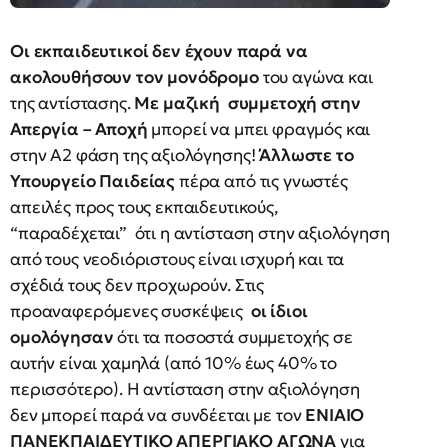
Οι εκπαιδευτικοί δεν έχουν παρά να
ακολουθήσουν τον μονόδρομο
του αγώνα και
της αντίστασης.
Με μαζική συμμετοχή στην
Απεργία – Αποχή
μπορεί να μπει φραγμός και
στην Α2 φάση της αξιολόγησης!
Άλλωστε το
Υπουργείο Παιδείας
πέρα από τις γνωστές
απειλές προς τους εκπαιδευτικούς,
“παραδέχεται” ότι η αντίσταση στην αξιολόγηση
από τους νεοδιόριστους είναι ισχυρή και τα
σχέδιά τους δεν προχωρούν. Στις
προαναφερόμενες συσκέψεις
οι ίδιοι
ομολόγησαν
ότι τα ποσοστά συμμετοχής σε
αυτήν είναι χαμηλά (από 10% έως 40% το
περισσότερο). Η αντίσταση στην αξιολόγηση
δεν μπορεί παρά να συνδέεται με τον
ΕΝΙΑΙΟ
ΠΑΝΕΚΠΑΙΔΕΥΤΙΚΟ ΑΠΕΡΓΙΑΚΟ ΑΓΩΝΑ
για