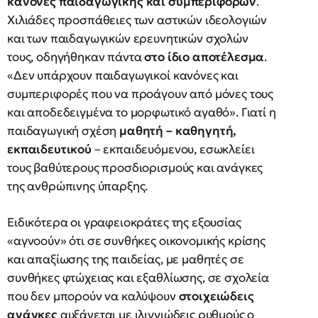
κανόνες παιδαγωγικής και συμπεριφορών
.
Χιλιάδες προσπάθειες των αστικών ιδεολογιών
και των παιδαγωγικών ερευνητικών σχολών
τους, οδηγήθηκαν πάντα
στο ίδιο αποτέλεσμα
.
«Δεν υπάρχουν παιδαγωγικοί κανόνες και
συμπεριφορές που να προάγουν από μόνες τους
και αποδεδειγμένα το μορφωτικό αγαθό». Γιατί η
παιδαγωγική σχέση
μαθητή – καθηγητή,
εκπαιδευτικού
– εκπαιδευόμενου, εσωκλείει
τους βαθύτερους προσδιορισμούς και ανάγκες
της ανθρώπινης ύπαρξης.
Ειδικότερα οι γραφειοκράτες της εξουσίας
«αγνοούν» ότι σε συνθήκες οικονομικής κρίσης
και απαξίωσης της παιδείας, με μαθητές σε
συνθήκες φτώχειας και εξαθλίωσης, σε σχολεία
που δεν μπορούν να καλύψουν
στοιχειώδεις
ανάγκες
αυξάνεται με ιλιγγιώδεις ρυθμούς ο