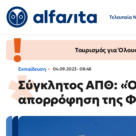
Τελευταία 
Προσλήψεις
Ερωτήσεις 
Τουρισμός για Όλου
Εκπαίδευση
04.09.2023 - 08:48
Σύγκλητος ΑΠΘ: «Ό
απορρόφηση της Φ