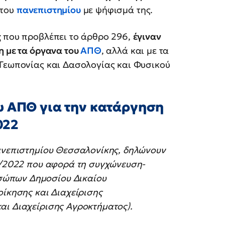
του
πανεπιστημίου
με ψήφισμά της.
ς
που προβλέπει το άρθρο 296,
έγιναν
η με τα όργανα του
ΑΠΘ
, αλλά και με τα
 Γεωπονίας και Δασολογίας και Φυσικού
υ ΑΠΘ για την κατάργηση
022
Πανεπιστημίου Θεσσαλονίκης, δηλώνουν
57/2022 που αφορά τη συγχώνευση-
σώπων Δημοσίου Δικαίου
οίκησης και Διαχείρισης
αι Διαχείρισης Αγροκτήματος).