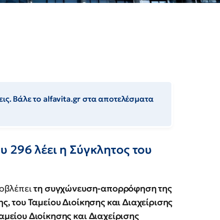
ις. Βάλε το alfavita.gr στα αποτελέσματα
 296 λέει η Σύγκλητος του
οβλέπει
τη συγχώνευση-απορρόφηση της
, του Ταμείου Διοίκησης και Διαχείρισης
μείου Διοίκησης και Διαχείρισης