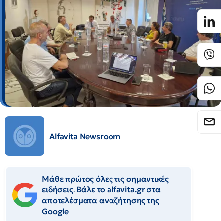
Alfavita Newsroom
Μάθε πρώτος όλες τις σημαντικές
ειδήσεις. Βάλε το alfavita.gr στα
αποτελέσματα αναζήτησης της
Google