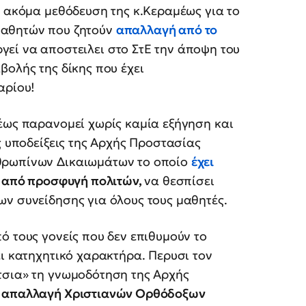
 ακόμα μεθόδευση της κ.Κεραμέως για το
μαθητών που ζητούν
απαλλαγή από το
ργεί να αποστειλει στο ΣτΕ την άποψη του
βολής της δίκης που έχει
αρίου!
έως παρανομεί χωρίς καμία εξήγηση και
ς υποδείξεις της Αρχής Προστασίας
θρωπίνων Δικαιωμάτων το οποίο
έχει
ά από προσφυγή πολιτών,
να θεσπίσει
ν συνείδησης για όλους τους μαθητές.
ό τους γονείς που δεν επιθυμούν το
ει κατηχητικό χαρακτήρα. Περυσι τον
τσια» τη γνωμοδότηση της Αρχής
ν απαλλαγή Χριστιανών Ορθόδοξων