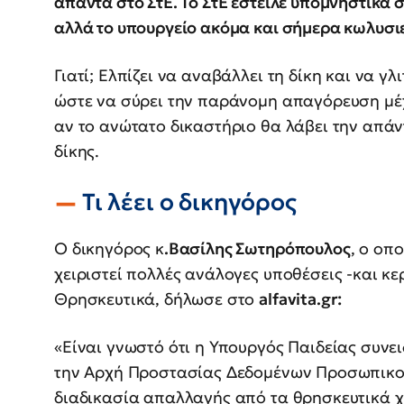
απαντά στο ΣτΕ. Το ΣτΕ έστειλε υπομνηστικά σ
αλλά το υπουργείο ακόμα και σήμερα κωλυσιε
Γιατί; Ελπίζει να αναβάλλει τη δίκη και να γ
ώστε να σύρει την παράνομη απαγόρευση μέχρ
αν το ανώτατο δικαστήριο θα λάβει την απάν
δίκης.
Τι λέει ο δικηγόρος
Ο δικηγόρος κ
.Βασίλης Σωτηρόπουλος
, ο οπο
χειριστεί πολλές ανάλογες υποθέσεις -και κερ
Θρησκευτικά, δήλωσε στο
alfavita.gr:
«Είναι γνωστό ότι η Υπουργός Παιδείας συν
την Αρχή Προστασίας Δεδομένων Προσωπικο
διαδικασία απαλλαγής από τα θρησκευτικά 