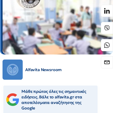
Alfavita Newsroom
Μάθε πρώτος όλες τις σημαντικές
ειδήσεις. Βάλε το alfavita.gr στα
αποτελέσματα αναζήτησης της
Google