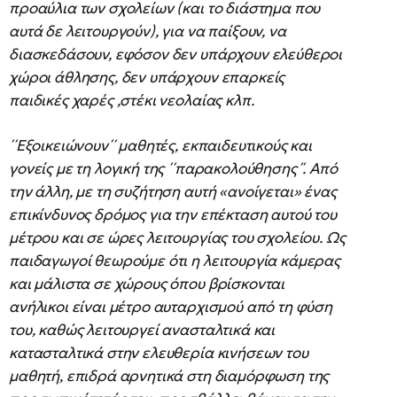
προαύλια των σχολείων (και το διάστημα που
αυτά δε λειτουργούν), για να παίξουν, να
διασκεδάσουν, εφόσον δεν υπάρχουν ελεύθεροι
χώροι άθλησης, δεν υπάρχουν επαρκείς
παιδικές χαρές ,στέκι νεολαίας κλπ.
΄΄Εξοικειώνουν΄΄ μαθητές, εκπαιδευτικούς και
γονείς με τη λογική της ΄΄παρακολούθησης΄΄. Από
την άλλη, με τη συζήτηση αυτή «ανοίγεται» ένας
επικίνδυνος δρόμος για την επέκταση αυτού του
μέτρου και σε ώρες λειτουργίας του σχολείου. Ως
παιδαγωγοί θεωρούμε ότι η λειτουργία κάμερας
και μάλιστα σε χώρους όπου βρίσκονται
ανήλικοι είναι μέτρο αυταρχισμού από τη φύση
του, καθώς λειτουργεί ανασταλτικά και
κατασταλτικά στην ελευθερία κινήσεων του
μαθητή, επιδρά αρνητικά στη διαμόρφωση της