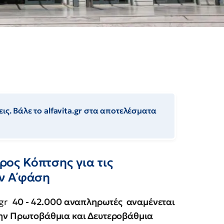
ις. Βάλε το alfavita.gr στα αποτελέσματα
δρος Κόπτσης για τις
ν Α΄φάση
.gr
40 - 42.000 αναπληρωτές αναμένεται
την Πρωτοβάθμια και Δευτεροβάθμια