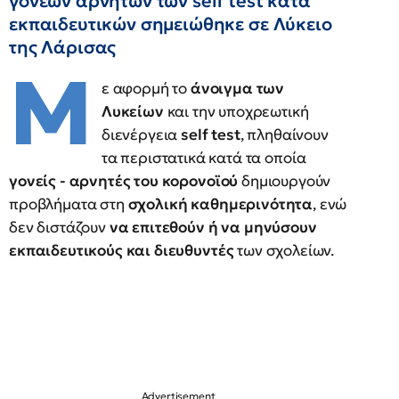
γονέων αρνητών των self test κατά
εκπαιδευτικών σημειώθηκε σε Λύκειο
της Λάρισας
Μ
ε αφορμή το
άνοιγμα των
Λυκείων
και την υποχρεωτική
διενέργεια
self test
, πληθαίνουν
τα περιστατικά κατά τα οποία
γονείς - αρνητές του κορονοϊού
δημιουργούν
προβλήματα στη
σχολική καθημερινότητα
, ενώ
δεν διστάζουν
να επιτεθούν ή να μηνύσουν
εκπαιδευτικούς και διευθυντές
των σχολείων.