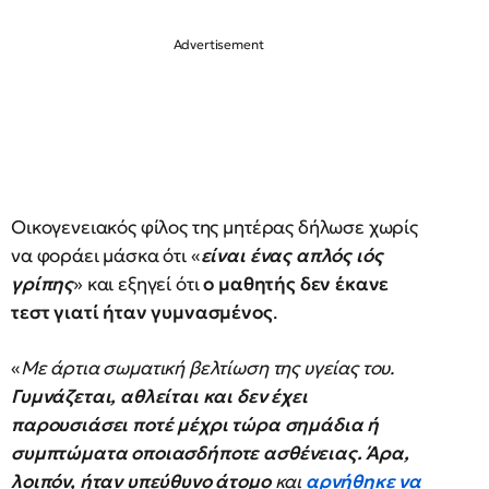
Οικογενειακός φίλος της μητέρας δήλωσε χωρίς
να φοράει μάσκα ότι «
είναι ένας απλός ιός
γρίπης
» και εξηγεί ότι
ο μαθητής δεν έκανε
τεστ γιατί ήταν γυμνασμένος
.
«
Με άρτια σωματική βελτίωση της υγείας του.
Γυμνάζεται, αθλείται και δεν έχει
παρουσιάσει ποτέ μέχρι τώρα σημάδια ή
συμπτώματα οποιασδήποτε ασθένειας. Άρα,
λοιπόν, ήταν υπεύθυνο άτομο
και
αρνήθηκε να