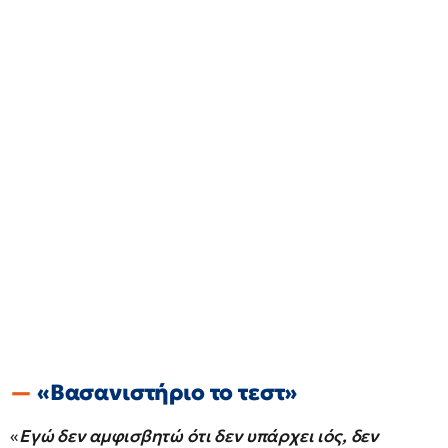
«Βασανιστήριο το τεστ»
«
Εγώ δεν αμφισβητώ ότι δεν υπάρχει ιός, δεν