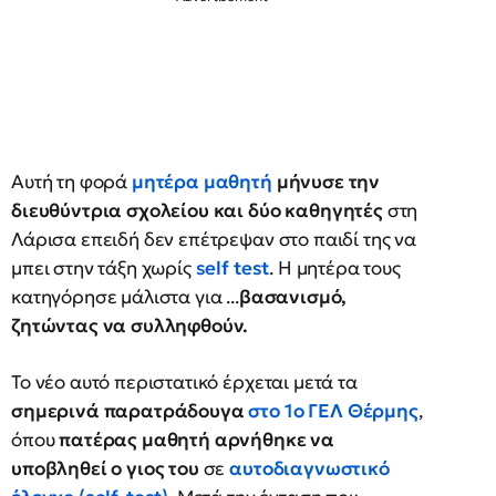
Αυτή τη φορά
μητέρα μαθητή
μήνυσε την
διευθύντρια σχολείου και δύο καθηγητές
στη
Λάρισα επειδή δεν επέτρεψαν στο παιδί της να
μπει στην τάξη χωρίς
self test
. Η μητέρα τους
κατηγόρησε μάλιστα για ...
βασανισμό,
ζητώντας να συλληφθούν.
Το νέο αυτό περιστατικό έρχεται μετά τα
σημερινά παρατράδουγα
στο 1ο ΓΕΛ Θέρμης
,
όπου
πατέρας μαθητή αρνήθηκε να
υποβληθεί ο γιος του
σε
αυτοδιαγνωστικό