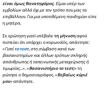
είναι όμως θανατηφόρος
. Είμαι υπέρ των
εμβολίων αλλά όχι με τον τρόπο που μας τα
επιβάλλουν. Για μια υποτιθέμενη πανδημία
» είπε
η μητέρα.
Σε ερώτηση γιατί υπέβαλε
τη μήνυση
αφού
πιστεύει ότι υπάρχει ο κορωνοϊός, απάντησε:
«
Γιατί
το τεστ
, στη σύμβαση κατά των
βασανιστηρίων και άλλων τρόπων σκληρής
απάνθρωπης ή ταπεινωτικής μεταχείρισης ή
τιμωρίας...
». «
Βασανιστήριο το τεστ;
» τη
ρώτησε ο δημοσιογράφος. «
Βεβαίως κύριέ
μου
» απάντησε.