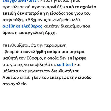
έλεγχο (self-test)
. Μετά την ένταση που
προκάλεσε σήμερα το πρωί
έξω από το σχολείο
επειδή δεν επετράπη η είσοδος του γιου του
στην τάξη
, ο 58χρονος συνελήφθη αλλά
αφέθηκε ελεύθερος
κατόπιν δικασίμου που
όρισε η εισαγγελική Αρχή.
Υπενθυμίζεται ότι την περασμένη
εβδομάδα
συνελήφθη ακόμα μια μητέρα
μαθητή τον Εύοσμο
, η οποία δεν επέτρεψε
στο γιο της να υποβληθεί σε
self test
και
μάλιστα είχε μηνύσει τον
διευθυντή του
Λυκείου
επειδή
δεν του επέτρεψε την είσοδο
στο σχολείο.