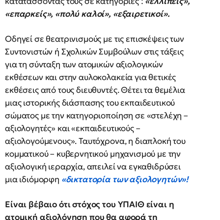
κατατάσσοντάς τους σε κατηγορίες :
«ελλιπείς»,
«επαρκείς», «πολύ καλοί», «εξαιρετικοί».
Οδηγεί σε θεατρινισμούς με τις επισκέψεις των
Συντονιστών ή Σχολικών Συμβούλων στις τάξεις
για τη σύνταξη των ατομικών αξιολογικών
εκθέσεων και στην αυλοκολακεία για θετικές
εκθέσεις από τους διευθυντές. Θέτει τα θεμέλια
μιας ιστορικής διάσπασης του εκπαιδευτικού
σώματος με την κατηγοριοποίηση σε «στελέχη –
αξιολογητές» και «εκπαιδευτικούς –
αξιολογούμενους». Ταυτόχρονα, η διαπλοκή του
κομματικού – κυβερνητικού μηχανισμού με την
αξιολογική ιεραρχία, απειλεί να εγκαθιδρύσει
μια ιδιόμορφη
«δικτατορία των αξιολογητών»!
Είναι βέβαιο ότι στόχος του ΥΠΑΙΘ είναι η
ατομική αξιολόγηση που θα αφορά τη