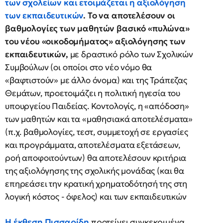
των σχολείων και ετοιμάζεται η αξιολόγηση
των εκπαιδευτικών
. Το να αποτελέσουν οι
βαθμολογίες των μαθητών βασικό «πυλώνα»
του νέου «οικοδομήματος» αξιολόγησης των
εκπαιδευτικών,
με δραστικό ρόλο των Σχολικών
Συμβούλων (οι οποίοι στο νέο νόμο θα
«βαφτιστούν» με άλλο όνομα) και της Τράπεζας
Θεμάτων, προετοιμάζει η πολιτική ηγεσία του
υπουργείου Παιδείας. Κοντολογίς, η «απόδοση»
των μαθητών και τα «μαθησιακά αποτελέσματα»
(π.χ. βαθμολογίες, τεστ, συμμετοχή σε εργασίες
και προγράμματα, αποτελέσματα εξετάσεων,
ροή αποφοιτούντων) θα αποτελέσουν κριτήρια
της αξιολόγησης της σχολικής μονάδας (και θα
επηρεάσει την κρατική χρηματοδότησή της στη
λογική κόστος - όφελος) και των εκπαιδευτικών
Η έκθεση Πισσαρίδη
προτείνει συγκεκριμένα