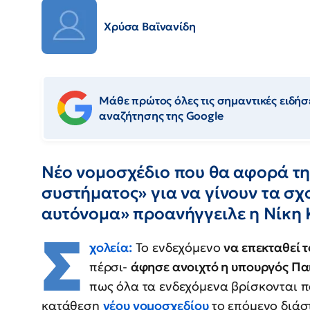
Χρύσα Βαϊνανίδη
Μάθε πρώτος όλες τις σημαντικές ειδήσε
αναζήτησης της Google
Νέο νομοσχέδιο που θα αφορά τ
συστήματος» για να γίνουν τα σχο
αυτόνομα» προανήγγειλε η Νίκη
Σ
χολεία:
Το ενδεχόμενο
να επεκταθεί 
πέρσι-
άφησε ανοιχτό η υπουργός Πα
πως όλα τα ενδεχόμενα βρίσκονται π
κατάθεση
νέου νομοσχεδίου
το επόμενο διά