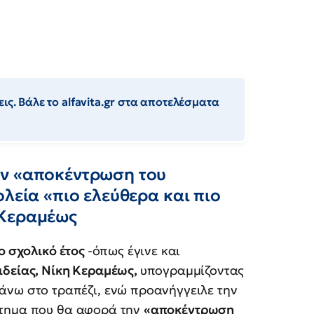
ις. Βάλε το alfavita.gr στα αποτελέσματα
ην «αποκέντρωση του
λεία «πιο ελεύθερα και πιο
 Κεραμέως
το σχολικό έτος
-όπως έγινε και
ιδείας, Νίκη Κεραμέως,
υπογραμμίζοντας
άνω στο τραπέζι, ενώ προανήγγειλε την
στημα που θα αφορά την
«αποκέντρωση