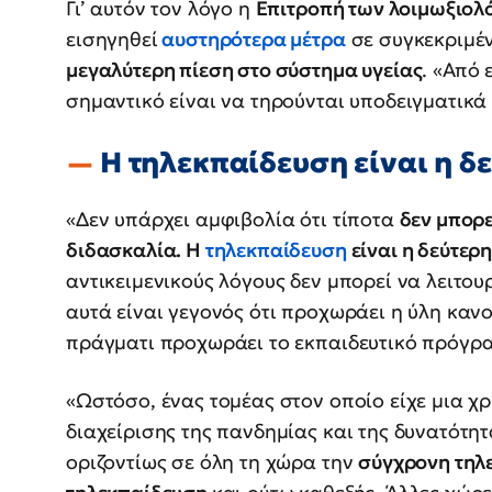
Γι’ αυτόν τον λόγο η
Επιτροπή των λοιμωξιολ
εισηγηθεί
αυστηρότερα μέτρα
σε συγκεκριμέν
μεγαλύτερη πίεση στο σύστημα υγείας
. «Από 
σημαντικό είναι να τηρούνται υποδειγματικά 
Η τηλεκπαίδευση είναι η δ
«Δεν υπάρχει αμφιβολία ότι τίποτα
δεν μπορε
διδασκαλία. Η
τηλεκπαίδευση
είναι η δεύτερ
αντικειμενικούς λόγους δεν μπορεί να λειτου
αυτά είναι γεγονός ότι προχωράει η ύλη κανον
πράγματι προχωράει το εκπαιδευτικό πρόγρα
«Ωστόσο, ένας τομέας στον οποίο είχε μια χ
διαχείρισης της πανδημίας και της δυνατότη
οριζοντίως σε όλη τη χώρα την
σύγχρονη τηλ