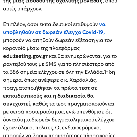
της μίας εισόδου της σχολικής μονάδας,
όπου
αυτές υπάρχουν.
Επιπλέον, όσοι εκπαιδευτικοί επιθυμούν
να
υποβληθούν σε δωρεάν έλεγχο Covid-19,
μπορούν να αιτηθούν δωρεάν εξέταση για τον
κορονοϊό μέσω της πλατφόρμας
edu.testing.gov.gr
και θα ενημερώνονται για το
ραντεβού τους με SMS για το πλησιέστερο από
τα 386 σημεία ελέγχου σε όλη την Ελλάδα. Ήδη
σήμερα, όπως ανέφερε ο κ. Χαρδαλιάς,
πραγματοποιήθηκαν
τα πρώτα τεστ σε
εκπαιδευτικούς και η διαδικασία θα
συνεχιστεί,
καθώς τα τεστ πραγματοποιούνται
με σειρά προτεραιότητας, ενώ υπενθύμισε ότι
δυνατότητα δωρεάν δειγματοληπτικού ελέγχου
έχουν όλοι οι πολίτες. Οι ενδιαφερόμενοι
μπορούν να βρουν περισσότερες πληροφορίες