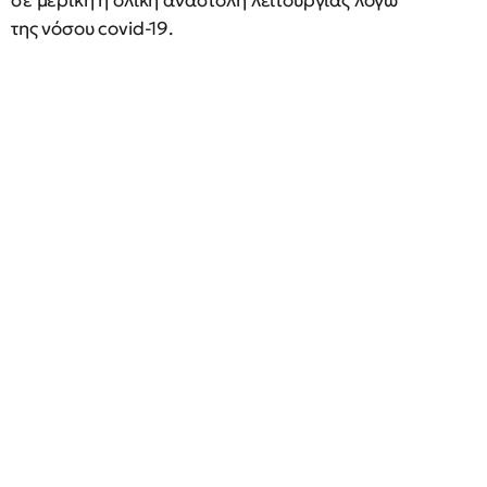
σε μερική ή ολική αναστολή λειτουργίας λόγω
της νόσου covid-19.