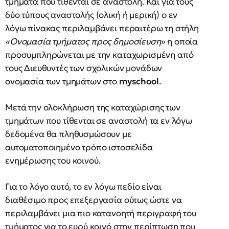
τμήματα που τίθενται σε αναστολή. Και για τους
δύο τύπους αναστολής (ολική ή μερική) ο εν
λόγω πίνακας περιλαμβάνει περαιτέρω τη στήλη
«Ονομασία τμήματος προς δημοσίευση
» η οποία
προσυμπληρώνεται με την καταχωρισμένη από
τους Διευθυντές των σχολικών μονάδων
ονομασία των τμημάτων στο
myschool
.
Μετά την ολοκλήρωση της καταχώρισης των
τμημάτων που τίθενται σε αναστολή τα εν λόγω
δεδομένα θα πληθυσμώσουν με
αυτοματοποιημένο τρόπο ιστοσελίδα
ενημέρωσης του κοινού.
Για το λόγο αυτό, το εν λόγω πεδίο είναι
διαθέσιμο προς επεξεργασία ούτως ώστε να
περιλαμβάνει μια πιο κατανοητή περιγραφή του
τμήματος για το ευρύ κοινό στην περίπτωση που