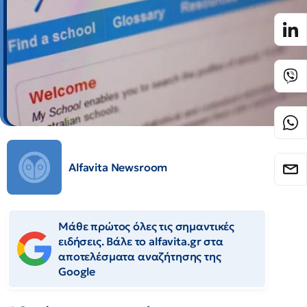
Alfavita Newsroom
Μάθε πρώτος όλες τις σημαντικές
ειδήσεις. Βάλε το alfavita.gr στα
αποτελέσματα αναζήτησης της
Google