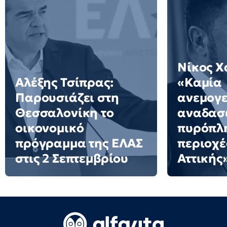
Νίκος Χ
Αλέξης Τσίπρας:
«Καμία
Παρουσιάζει στη
ανεμογε
Θεσσαλονίκη το
αναδασω
οικονομικό
πυρόπλ
πρόγραμμα της ΕΛΑΣ
περιοχέ
στις 2 Σεπτεμβρίου
Αττικής