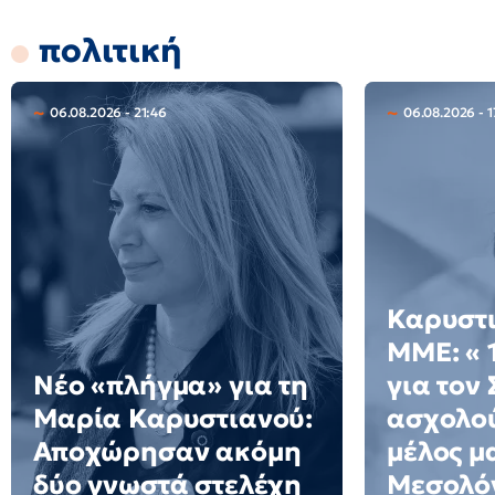
πολιτική
06.08.2026 - 21:46
06.08.2026 - 
Καρυστι
ΜΜΕ: « 
Νέο «πλήγμα» για τη
για τον
Μαρία Καρυστιανού:
ασχολού
Αποχώρησαν ακόμη
μέλος μ
δύο γνωστά στελέχη
Μεσολό