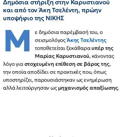
Δημόσια στήριξη στην Καρυστιανού
και από τον Άκη Τσελέντη, πρώην
υποψήφιο της ΝΙΚΗΣ
Μ
ε δημόσια παρέμβασή του, ο
σεισμολόγος
Άκης Τσελέντης
τοποθετείται ξεκάθαρα
υπέρ της
Μαρίας Καρυστιανού
, κάνοντας
λόγο για
στοχευμένη επίθεση σε βάρος της
,
την οποία αποδίδει σε πρακτικές που, όπως
υποστηρίζει, παρουσιάστηκαν ως ενημέρωση
αλλά λειτούργησαν ως
μηχανισμός απαξίωσης
.