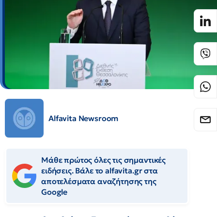
Alfavita Newsroom
Μάθε πρώτος όλες τις σημαντικές
ειδήσεις. Βάλε το alfavita.gr στα
αποτελέσματα αναζήτησης της
Google