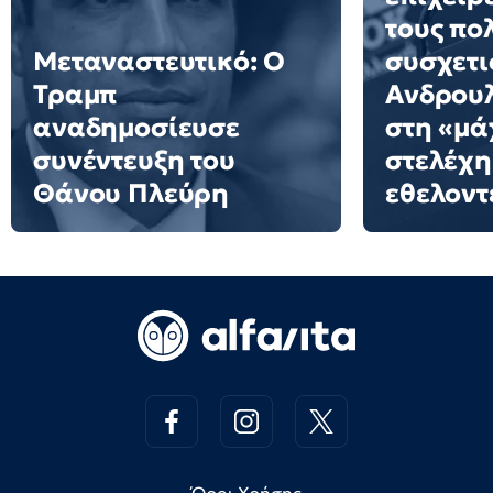
τους πο
Μεταναστευτικό: Ο
συσχετι
Τραμπ
Ανδρουλ
αναδημοσίευσε
στη «μά
συνέντευξη του
στελέχη
Θάνου Πλεύρη
εθελοντ