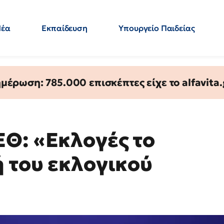
Νέα
Εκπαίδευση
Υπουργείο Παιδείας
 Εκπαιδευτικών
Μεταπτυχιακά
Πολιτική
Κόσμος
- Απαντήσεις
έρωση: 785.000 επισκέπτες είχε το alfavita.
Θ: «Εκλογές το
ή του εκλογικού