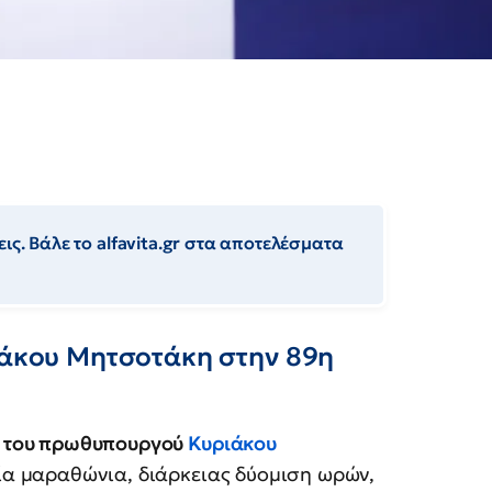
ις. Βάλε το alfavita.gr στα αποτελέσματα
ριάκου Μητσοτάκη στην 89η
α
του πρωθυπουργού
Κυριάκου
ία μαραθώνια, διάρκειας δύομιση ωρών,