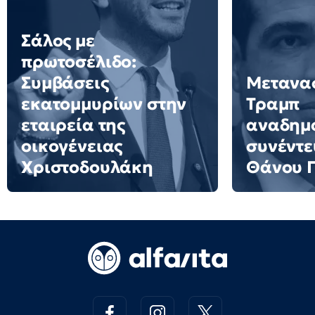
Σάλος με
πρωτοσέλιδο:
Συμβάσεις
Μετανασ
εκατομμυρίων στην
Τραμπ
εταιρεία της
αναδημ
οικογένειας
συνέντε
Χριστοδουλάκη
Θάνου 