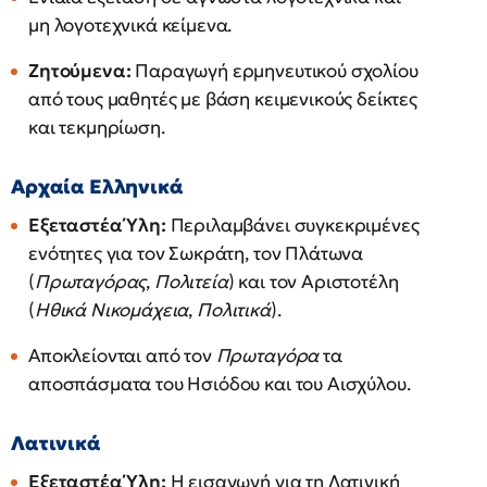
μη λογοτεχνικά κείμενα.
Ζητούμενα:
Παραγωγή ερμηνευτικού σχολίου
από τους μαθητές με βάση κειμενικούς δείκτες
και τεκμηρίωση.
Αρχαία Ελληνικά
Εξεταστέα Ύλη:
Περιλαμβάνει συγκεκριμένες
ενότητες για τον Σωκράτη, τον Πλάτωνα
(
Πρωταγόρας
,
Πολιτεία
) και τον Αριστοτέλη
(
Ηθικά Νικομάχεια
,
Πολιτικά
).
Αποκλείονται από τον
Πρωταγόρα
τα
αποσπάσματα του Ησιόδου και του Αισχύλου.
Λατινικά
Εξεταστέα Ύλη:
Η εισαγωγή για τη Λατινική