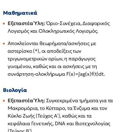
Μαθηματικά
Εξεταστέα Ύλη:
Όριο-Συνέχεια, Διαφορικός
Λογισμός και Ολοκληρωτικός Λογισμός.
Αποκλείονται θεωρήματα/ασκήσεις με
αστερίσκο (*), οι αποδείξεις των
τριγωνομετρικών ορίων, η παράγωγος
γινομένου, καθώς και οι ασκήσεις με τη
συνάρτηση-ολοκλήρωμα F(x)=∫ag(x)​f(t)dt.
Βιολογία
Εξεταστέα Ύλη:
Συγκεκριμένα τμήματα για τα
Μακρομόρια, το Κύτταρο, τα Ένζυμα και τον
Κύκλο Ζωής (Τεύχος Α΄), καθώς και τα
κεφάλαια Γενετικής, DNA και Βιοτεχνολογίας
(Τεύχος Β΄).