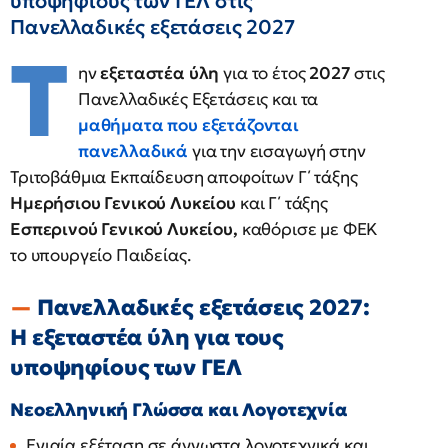
υποψηφίους των ΓΕΛ στις
Πανελλαδικές εξετάσεις 2027
Τ
ην
εξεταστέα ύλη
για το έτος
2027
στις
Πανελλαδικές Εξετάσεις και τα
μαθήματα που εξετάζονται
πανελλαδικά
για την εισαγωγή στην
Τριτοβάθμια Εκπαίδευση αποφοίτων Γ΄ τάξης
Ημερήσιου Γενικού Λυκείου
και Γ΄ τάξης
Εσπερινού Γενικού Λυκείου,
καθόρισε με ΦΕΚ
το υπουργείο Παιδείας.
Πανελλαδικές εξετάσεις 2027:
Η εξεταστέα ύλη για τους
υποψηφίους των ΓΕΛ
Νεοελληνική Γλώσσα και Λογοτεχνία
Ενιαία εξέταση σε άγνωστα λογοτεχνικά και