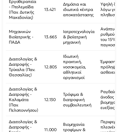
Εργοθεραπεία
Δημόσια και
Υψηλή ζήτηση
- Πτολεμαΐδα
13.421
ιδιωτικά κέντρα
λόγω γήρανσης
(Παν. Δυτικής
αποκατάστασης
πληθυσμού
Μακεδονίας)
Ανάπτυξη με
Μηχανικών
Ιατροτεχνολογία
ρυθμούς άνω
Βιοϊατρικής -
13.665
& βιοϊατρική
του 15%
ΠΑΔΑ
μηχανική
παγκοσμίως
Ιδιωτική
Διαιτολογίας &
πρακτική,
Έμφαση σε
Διατροφής -
12.805
νοσοκομεία,
πρόληψη
Τρίκαλα (Παν.
αθλητικοί
ασθενειών
Θεσσαλίας)
οργανισμοί
Διαιτολογίας &
Ραγδαία
Διατροφής -
Τρόφιμα &
άνοδος
Καλαμάτα
12.130
διατροφική
βιομηχανίας
(Παν.
συμβουλευτική
ευεξίας
Πελοποννήσου)
Διαιτολογίας &
Περιφερειακό
Βιομηχανία
Διατροφής -
πλεονέκτημα
11.000
τροφίμων &