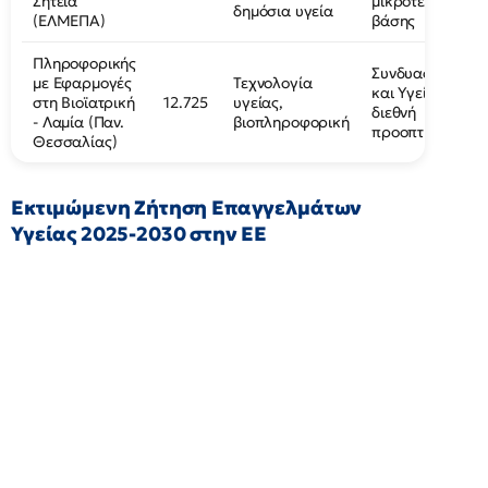
Σητεία
μικρότερης
δημόσια υγεία
(ΕΛΜΕΠΑ)
βάσης
Πληροφορικής
Συνδυασμός IT
με Εφαρμογές
Τεχνολογία
και Υγείας με
στη Βιοϊατρική
12.725
υγείας,
διεθνή
- Λαμία (Παν.
βιοπληροφορική
προοπτική
Θεσσαλίας)
Εκτιμώμενη Ζήτηση Επαγγελμάτων
Υγείας 2025-2030 στην ΕΕ