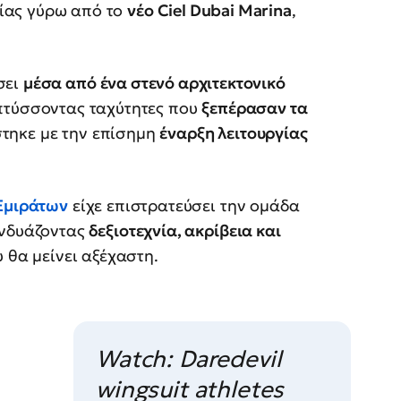
ίας γύρω από το
νέο Ciel Dubai Marina
,
σει
μέσα από ένα στενό αρχιτεκτονικό
πτύσσοντας ταχύτητες που
ξεπέρασαν τα
τηκε με την επίσημη
έναρξη λειτουργίας
Εμιράτων
είχε επιστρατεύσει την ομάδα
υνδυάζοντας
δεξιοτεχνία, ακρίβεια και
υ θα μείνει αξέχαστη.
Watch: Daredevil
wingsuit athletes