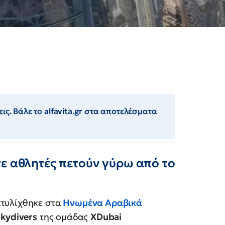
ις. Βάλε το alfavita.gr στα αποτελέσματα
ε αθλητές πετούν γύρω από το
τυλίχθηκε στα
Ηνωμένα Αραβικά
skydivers
της ομάδας
XDubai