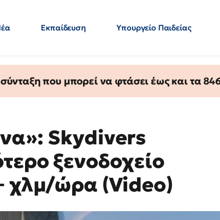
Νέα
Εκπαίδευση
Υπουργείο Παιδείας
 Εκπαιδευτικών
Μεταπτυχιακά
Πολιτική
Κόσμος
- Απαντήσεις
ύνταξη που μπορεί να φτάσει έως και τα 846 
να»: Skydivers
ότερο ξενοδοχείο
+ χλμ/ώρα (Video)