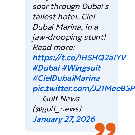
soar through Dubai’s
tallest hotel, Ciel
Dubai Marina, in a
jaw-dropping stunt!
Read more:
https://t.co/lHSHQ2aIYV
#Dubai
#Wingsuit
#CielDubaiMarina
pic.twitter.com/J21MeeB5
— Gulf News
(@gulf_news)
January 27, 2026