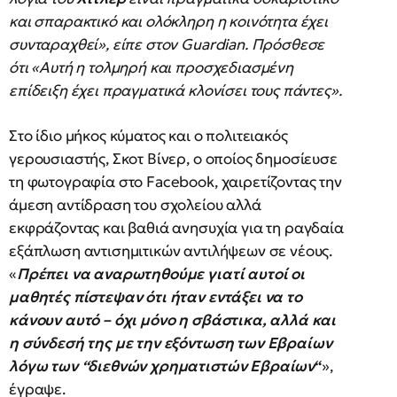
και σπαρακτικό και ολόκληρη η κοινότητα έχει
συνταραχθεί», είπε στον Guardian. Πρόσθεσε
ότι «Αυτή η τολμηρή και προσχεδιασμένη
επίδειξη έχει πραγματικά κλονίσει τους πάντες».
Στο ίδιο μήκος κύματος και ο πολιτειακός
γερουσιαστής, Σκοτ Βίνερ, ο οποίος δημοσίευσε
τη φωτογραφία στο Facebook, χαιρετίζοντας την
άμεση αντίδραση του σχολείου αλλά
εκφράζοντας και βαθιά ανησυχία για τη ραγδαία
εξάπλωση αντισημιτικών αντιλήψεων σε νέους.
«
Πρέπει να αναρωτηθούμε γιατί αυτοί οι
μαθητές πίστεψαν ότι ήταν εντάξει να το
κάνουν αυτό – όχι μόνο η σβάστικα, αλλά και
η σύνδεσή της με την εξόντωση των Εβραίων
λόγω των “διεθνών χρηματιστών Εβραίων
“
»,
έγραψε.