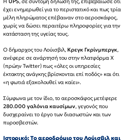
Η
UPS
, σε σύντομη δήλωσή της, επιβεβαίωσε ότι
έχει ενημερωθεί για το περιστατικό και πως τρία
μέλη πληρώματος επέβαιναν στο αεροσκάφος,
χωρίς να δώσει περαιτέρω πληροφορίες για την
κατάσταση της υγείας τους.
Ο δήμαρχος του Λούισβιλ,
Κρεγκ Γκρίνμπεργκ
,
ανέφερε σε ανάρτησή του στην πλατφόρμα Χ
(πρώην Twitter) πως «όλες οι υπηρεσίες
έκτακτης ανάγκης βρίσκονται επί ποδός» και ότι
«η φωτιά εξακολουθεί να καίει».
Σύμφωνα με τον ίδιο, το αεροσκάφος μετέφερε
280.000 γαλόνια καυσίμων
, γεγονός που
δυσχεραίνει το έργο των διασωστών και των
πυροσβεστών.
Ιστορικό: Το αεροδρόμιο του Λούισβιλ και