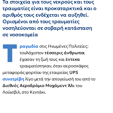
Τα στοιχεία για τους νεκρούς και τους
τραυματίες είναι προκαταρκτικά και ο
αριθμός τους ενδέχεται να αυξηθεί.
Ορισμένοι από τους τραυματίες
νοσηλεύονται σε σοβαρή κατάσταση
σε νοσοκομεία
Τ
ραγωδία
στις Ηνωμένες Πολιτείες:
τουλάχιστον
τέσσερις άνθρωποι
έχασαν τη ζωή τους και
έντεκα
τραυματίστηκαν, όταν αεροσκάφος
μεταφοράς φορτίου της εταιρείας
UPS
συνετρίβη
λίγο μετά την απογείωσή του από το
Διεθνές Αεροδρόμιο Μοχάμεντ Άλι
του
Λούισβιλ, στο Κεντάκι.