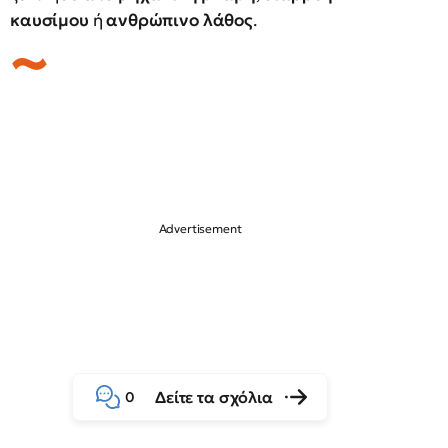
καυσίμου
ή
ανθρώπινο λάθος
.
Δείτε τα σχόλια
0