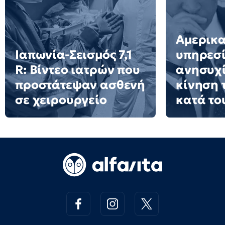
Αμερικα
Ιαπωνία-Σεισμός 7,1
υπηρεσί
R: Βίντεο ιατρών που
ανησυχί
προστάτεψαν ασθενή
κίνηση 
σε χειρουργείο
κατά το