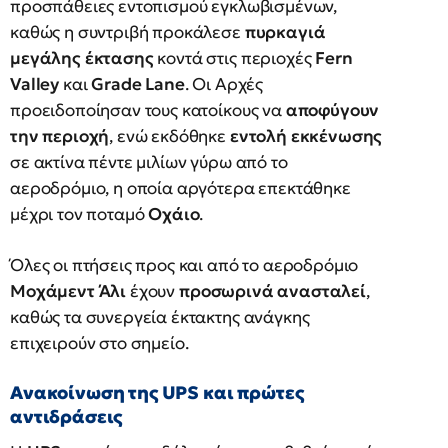
προσπάθειες εντοπισμού εγκλωβισμένων,
καθώς η συντριβή προκάλεσε
πυρκαγιά
μεγάλης έκτασης
κοντά στις περιοχές
Fern
Valley
και
Grade Lane
. Οι Αρχές
προειδοποίησαν τους κατοίκους να
αποφύγουν
την περιοχή
, ενώ εκδόθηκε
εντολή εκκένωσης
σε ακτίνα πέντε μιλίων γύρω από το
αεροδρόμιο, η οποία αργότερα επεκτάθηκε
μέχρι τον ποταμό
Οχάιο
.
Όλες οι πτήσεις προς και από το αεροδρόμιο
Μοχάμεντ Άλι
έχουν
προσωρινά ανασταλεί
,
καθώς τα συνεργεία έκτακτης ανάγκης
επιχειρούν στο σημείο.
Ανακοίνωση της UPS και πρώτες
αντιδράσεις