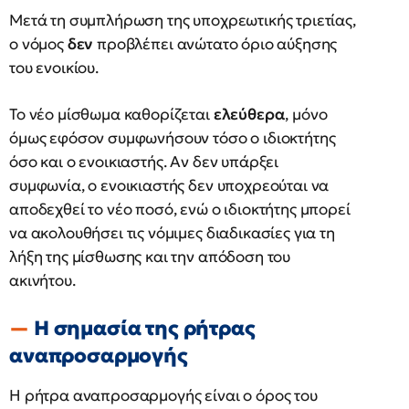
Μετά τη συμπλήρωση της υποχρεωτικής τριετίας,
ο νόμος
δεν
προβλέπει ανώτατο όριο αύξησης
του ενοικίου.
Το νέο μίσθωμα καθορίζεται
ελεύθερα
, μόνο
όμως εφόσον συμφωνήσουν τόσο ο ιδιοκτήτης
όσο και ο ενοικιαστής. Αν δεν υπάρξει
συμφωνία, ο ενοικιαστής δεν υποχρεούται να
αποδεχθεί το νέο ποσό, ενώ ο ιδιοκτήτης μπορεί
να ακολουθήσει τις νόμιμες διαδικασίες για τη
λήξη της μίσθωσης και την απόδοση του
ακινήτου.
Η σημασία της ρήτρας
αναπροσαρμογής
Η ρήτρα αναπροσαρμογής είναι ο όρος του