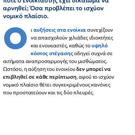
πότε ο ενοικιαστής έχει δικαίωμα να
αρνηθεί; Όσα προβλέπει το ισχύον
νομικό πλαίσιο.
Ο
ι
αυξήσεις στα ενοίκια
συνεχίζουν
να απασχολούν χιλιάδες ιδιοκτήτες
και ενοικιαστές, καθώς το
υψηλό
κόστος στέγασης
οδηγεί συχνά σε
αιτήματα αναπροσαρμογής του μισθώματος.
Ωστόσο, η αύξηση του ενοικίου
δεν μπορεί να
επιβληθεί σε κάθε περίπτωση
, αφού το ισχύον
νομικό πλαίσιο θέτει συγκεκριμένους κανόνες
που προστατεύουν και τις δύο πλευρές.