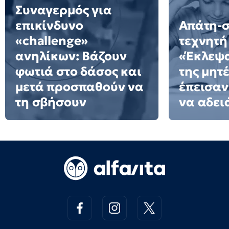
Συναγερμός για
επικίνδυνο
Απάτη-σ
«challenge»
τεχνητή
ανηλίκων: Βάζουν
«Έκλεψ
φωτιά στο δάσος και
της μητ
μετά προσπαθούν να
έπεισαν 
τη σβήσουν
να αδειά