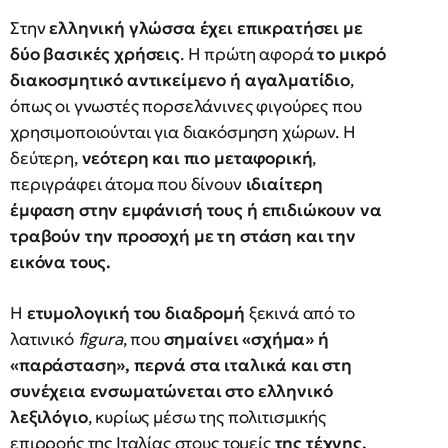
Στην
ελληνική γλώσσα έχει επικρατήσει με
δύο βασικές χρήσεις
. Η πρώτη αφορά
το μικρό
διακοσμητικό αντικείμενο ή αγαλματίδιο
,
όπως οι γνωστές πορσελάνινες φιγούρες που
χρησιμοποιούνται για διακόσμηση χώρων. Η
δεύτερη,
νεότερη και πιο μεταφορική
,
περιγράφει άτομα που δίνουν
ιδιαίτερη
έμφαση στην εμφάνισή τους ή επιδιώκουν να
τραβούν την προσοχή με τη στάση και την
εικόνα τους.
Η
ετυμολογική του διαδρομή
ξεκινά από το
λατινικό
figura
, που
σημαίνει «σχήμα» ή
«παράσταση», περνά στα ιταλικά και στη
συνέχεια ενσωματώνεται στο ελληνικό
λεξιλόγιο
, κυρίως μέσω της πολιτισμικής
επιρροής της Ιταλίας στους τομείς
της τέχνης,