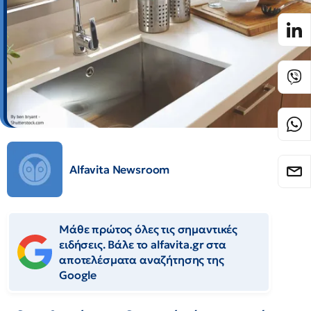
Alfavita Newsroom
Μάθε πρώτος όλες τις σημαντικές
ειδήσεις. Βάλε το alfavita.gr στα
αποτελέσματα αναζήτησης της
Google