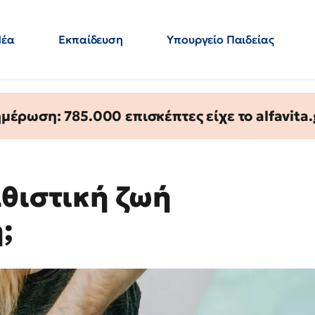
Νέα
Εκπαίδευση
Υπουργείο Παιδείας
 Εκπαιδευτικών
Μεταπτυχιακά
Πολιτική
Κόσμος
- Απαντήσεις
έρωση: 785.000 επισκέπτες είχε το alfavita.
αθιστική ζωή
;