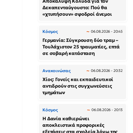
Αποκάλυψη Κολυδά για τον
Δεκαπενταύγουστο: Πού θα
«χτυπήσουν» σφοδροί άνεμοι
Κόσμος
06.08.2026 - 20:45
Γερμανία: Σύγκρουση δύο τραμ –
Τουλάχιστον 25 τραυματίες, επτά
σε σοβαρή κατάσταση
Ανακοινώσεις
06.08.2026 - 20:32
Χίος: Γονείς και εκπαιδευτικοί
αντιδρούν στις συγχωνεύσεις
τμημάτων
Κόσμος
06.08.2026 - 20:13
Η Δανία καθιερώνει
αποκλειστικά προφορικές
εξετάσεις στα σχολεία λόγω της