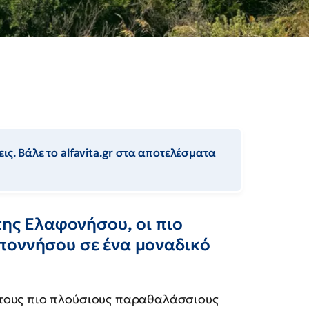
ις. Βάλε το alfavita.gr στα αποτελέσματα
της Ελαφονήσου, οι πιο
ποννήσου σε ένα μοναδικό
 τους πιο πλούσιους παραθαλάσσιους