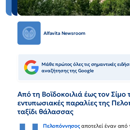
Alfavita Newsroom
Μάθε πρώτος όλες τις σημαντικές ειδήσε
αναζήτησης της Google
Από τη Βοϊδοκοιλιά έως τον Σίμο 
εντυπωσιακές παραλίες της Πελο
ταξίδι θάλασσας
Πελοπόννησος
αποτελεί έναν από