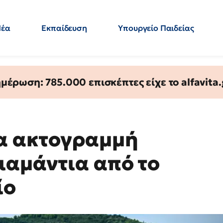
Νέα
Εκπαίδευση
Υπουργείο Παιδείας
 Εκπαιδευτικών
Μεταπτυχιακά
Πολιτική
Κόσμος
- Απαντήσεις
έρωση: 785.000 επισκέπτες είχε το alfavita.
α ακτογραμμή
ιαμάντια από το
ίο