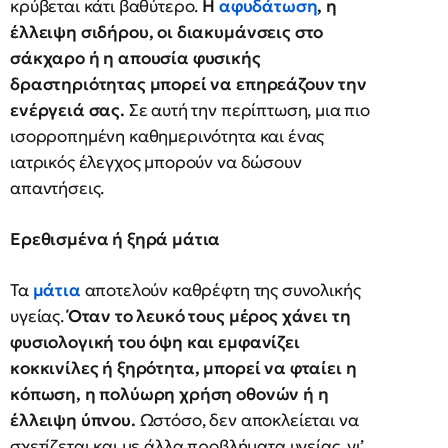
κρύβεται κάτι βαθύτερο.
Η
αφυδάτωση
, η
έλλειψη σιδήρου, οι διακυμάνσεις στο
σάκχαρο ή η απουσία φυσικής
δραστηριότητας μπορεί να επηρεάζουν την
ενέργειά σας.
Σε αυτή την περίπτωση, μια πιο
ισορροπημένη καθημερινότητα και ένας
ιατρικός έλεγχος μπορούν να δώσουν
απαντήσεις.
Ερεθισμένα ή ξηρά μάτια
Τα
μάτια
αποτελούν καθρέφτη της συνολικής
υγείας.
Όταν το λευκό τους μέρος χάνει τη
φυσιολογική του όψη και εμφανίζει
κοκκινίλες ή ξηρότητα, μπορεί να φταίει η
κόπωση, η πολύωρη χρήση οθονών ή η
έλλειψη ύπνου.
Ωστόσο, δεν αποκλείεται να
σχετίζεται και με άλλα προβλήματα υγείας, γι’