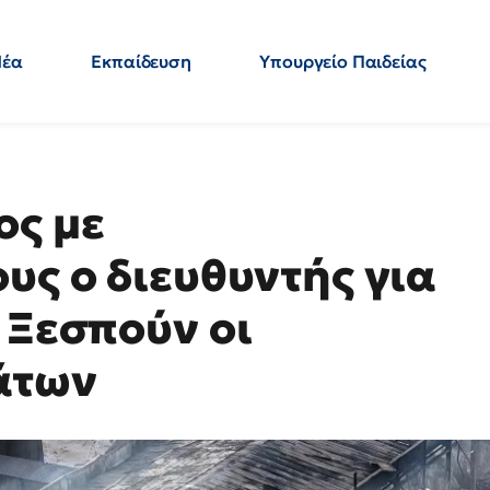
Νέα
Εκπαίδευση
Υπουργείο Παιδείας
 Εκπαιδευτικών
Μεταπτυχιακά
Πολιτική
Κόσμος
- Απαντήσεις
ος με
υς ο διευθυντής για
 Ξεσπούν οι
άτων