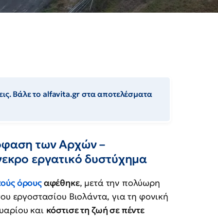
ις. Βάλε το alfavita.gr στα αποτελέσματα
πόφαση των Αρχών –
ύνεκρο εργατικό δυστύχημα
κούς όρους
αφέθηκε
, μετά την πολύωρη
του εργοστασίου Βιολάντα, για τη φονική
ουαρίου και
κόστισε τη ζωή σε πέντε