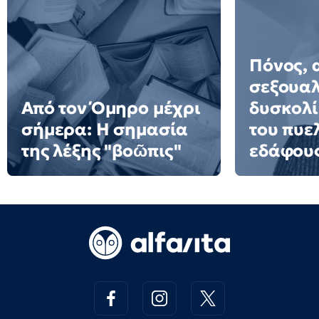
Πόνος, 
σεξουαλ
Από τον Όμηρο μέχρι
δυσκολί
σήμερα: Η σημασία
του πυε
της λέξης "βοῶπις"
εδάφου