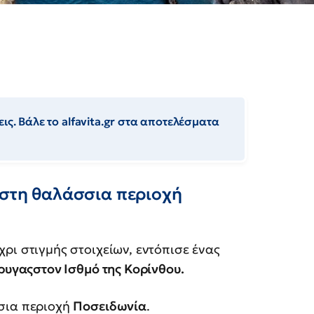
ις. Βάλε το alfavita.gr στα αποτελέσματα
 στη θαλάσσια περιοχή
χρι στιγμής στοιχείων, εντόπισε ένας
ρυγαςστον Ισθμό της Κορίνθου.
σσια περιοχή
Ποσειδωνία
.