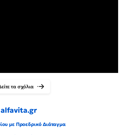
Δείτε τα σχόλια
alfavita.gr
ρίου με Προεδρικό Διάταγμα