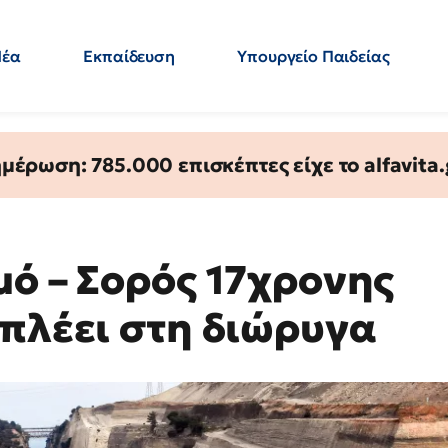
Νέα
Εκπαίδευση
Υπουργείο Παιδείας
 Εκπαιδευτικών
Μεταπτυχιακά
Πολιτική
Κόσμος
- Απαντήσεις
έρωση: 785.000 επισκέπτες είχε το alfavita.
μό – Σορός 17χρονης
ιπλέει στη διώρυγα