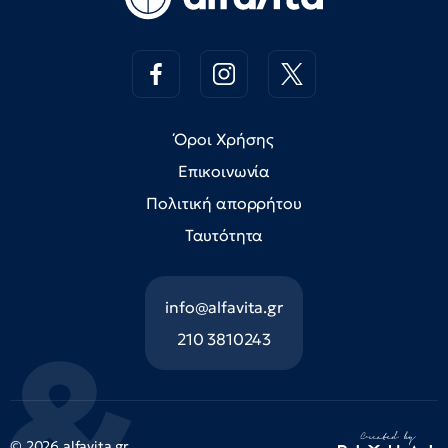
Όροι Χρήσης
Επικοινωνία
Πολιτική απορρήτου
Ταυτότητα
info@alfavita.gr
210 3810243
© 2026 alfavita.gr