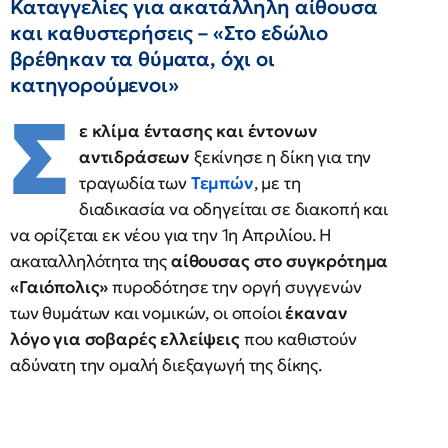
Καταγγελίες για ακατάλληλη αίθουσα
και καθυστερήσεις – «Στο εδώλιο
βρέθηκαν τα θύματα, όχι οι
κατηγορούμενοι»
Σ
ε κλίμα έντασης και έντονων
αντιδράσεων
ξεκίνησε η δίκη για την
τραγωδία των
Τεμπών
, με τη
διαδικασία να οδηγείται σε διακοπή και
να ορίζεται εκ νέου για την 1η Απριλίου. Η
ακαταλληλότητα της
αίθουσας στο συγκρότημα
«Γαιόπολις»
πυροδότησε την οργή συγγενών
των θυμάτων και νομικών, οι οποίοι
έκαναν
λόγο για σοβαρές ελλείψεις
που καθιστούν
αδύνατη την ομαλή διεξαγωγή της δίκης.