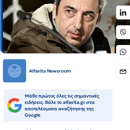
Alfavita Newsroom
Μάθε πρώτος όλες τις σημαντικές
ειδήσεις. Βάλε το alfavita.gr στα
αποτελέσματα αναζήτησης της
Google