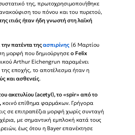
 συστατικό της, πρωτοχρησιμοποιήθηκε
ανακούφιση του πόνου και του πυρετού,
της ιτιάς ήταν ήδη γνωστή στη λαϊκή
ε
την πατέντα της
ασπιρίνης
(6 Μαρτίου
ήση μορφή που δημιούργησε
ο Felix
μικού Arthur Eichengrun παραμένει
της εποχής, το αποτέλεσμα ήταν η
ς και ασθενείς
.
του ακετυλίου (acetyl), το «spir» από το
,
κοινό επίθημα φαρμάκων. Γρήγορα
εις σε επιτραπέζια μορφή χωρίς συνταγή
 χέρια, με σημαντική εμπλοκή κατά τους
ιρειών, έως ότου η Bayer επανέκτησε