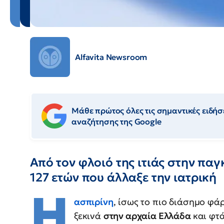
Alfavita Newsroom
Μάθε πρώτος όλες τις σημαντικές ειδήσε
αναζήτησης της Google
Από τον φλοιό της ιτιάς στην πα
127 ετών που άλλαξε την ιατρική
Η
ασπιρίνη
, ίσως το πιο διάσημο φά
ξεκινά
στην αρχαία Ελλάδα
και φτ