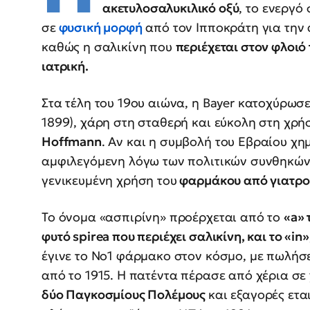
ακετυλοσαλυκιλικό οξύ
, το ενεργό
σε
φυσική μορφή
από τον Ιπποκράτη για την 
καθώς η σαλικίνη που
περιέχεται στον φλοιό 
ιατρική.
Στα τέλη του 19ου αιώνα, η Bayer κατοχύρωσ
1899), χάρη στη σταθερή και εύκολη στη χρ
Hoffmann
. Αν και η συμβολή του Εβραίου χη
αμφιλεγόμενη λόγω των πολιτικών συνθηκών 
γενικευμένη χρήση του
φαρμάκου από γιατρού
Το όνομα «ασπιρίνη» προέρχεται από το
«a» 
φυτό spirea που περιέχει σαλικίνη, και το «in»
έγινε το Νο1 φάρμακο στον κόσμο, με πωλήσ
από το 1915. Η πατέντα πέρασε από χέρια σε
δύο Παγκοσμίους Πολέμους
και εξαγορές ετα