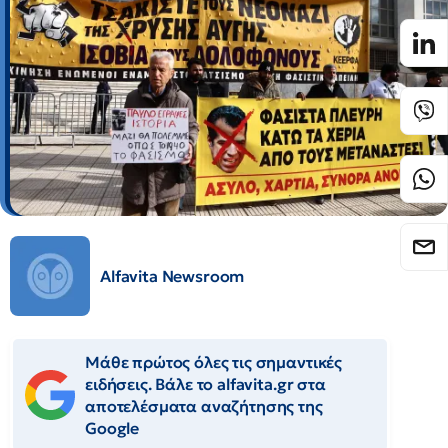
Alfavita Newsroom
Μάθε πρώτος όλες τις σημαντικές
ειδήσεις. Βάλε το alfavita.gr στα
αποτελέσματα αναζήτησης της
Google