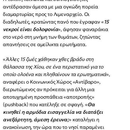
αντέδρασαν άμεσα με μια ογκώδη πορεία
διαμαρτυρίας προς το Λιμεναρχείο. Οι
διαδηλωτές, κρατώντας πανό που έγραφαν «
15
νεκροί είναι δολοφονία
», άφησαν φαναράκια
στο νερό στη μνήμη των θυμάτων, ζητώντας
απαντήσεις σε αμείλικτα ερωτήματα.
«
Άλλες 15 ζωές χάθηκαν χθες βράδυ στη
θάλασσα της Χίου, σε ένα περιστατικό για το
οποίο ολοένα και πληθαίνουν τα ερωτηματικά
»,
αναφέρει ο Κοινωνικός Χώρος «Αντίβαρο»,
διερωτώμενος αν πρόκειται για άλλη μια
αποτυχημένη προσπάθεια «αποτροπής»
(pushback) που κατέληξε σε σφαγή. «
Θα
κινηθεί η αρμόδια εισαγγελία να διατάξει
ανεξάρτητη, άμεση έρευνα;
» καταλήγει η
ανακοίνωση, την ώρα που το νησί παραμένει