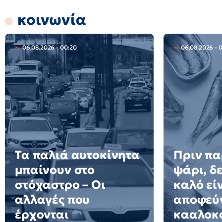
κοινωνία
06.08.2026 - 00:20
06.08.2026 - 
Τα παλιά αυτοκίνητα
Πριν πα
μπαίνουν στο
ψάρι, δε
στόχαστρο – Οι
καλό εί
αλλαγές που
αποφεύγ
έρχονται
κααλοκ