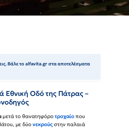
ις. Βάλε το alfavita.gr στα αποτελέσματα
 Εθνική Οδό της Πάτρας –
υνοδηγός
α
μετά το θανατηφόρο
τροχαίο
που
βάτου, με δύο
νεκρούς
στην παλαιά