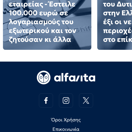
εταιρείας - Έστειλε
του Δυτ
100.000 ευρώ σε
στην Ελ
λογαριασμούς του
έξι οι ν
εξωτερικού και τον
περιοχέ
ζητούσαν κι άλλα
στο επί
Όροι Χρήσης
Επικοινωνία